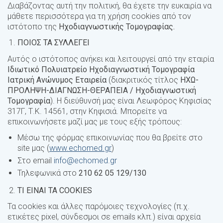
Διαβάζοντας αυτή την πολιτική, θα έχετε την ευκαιρία να
μάθετε περισσότερα για τη χρήση cookies από τον
ιστότοπο της
Ηχοδιαγνωστικής Τομογραφίας.
ΠΟΙΟΣ ΤΑ ΣΥΛΛΕΓΕΙ
Αυτός ο ιστότοπος ανήκει και λειτουργεί από την εταιρία
Ιδιωτικό Πολυιατρείο Η
χοδιαγνωστική Τομογραφία
Ιατρική Ανώνυμος Εταιρεία
(διακριτικός τίτλος
ΗΧΩ-
ΠΡΟΛΗΨΗ-ΔΙΑΓΝΩΣΗ-ΘΕΡΑΠΕΙΑ / Ηχοδιαγνωστική
Τομογραφία
). Η διεύθυνσή μας είναι Λεωφόρος Κηφισίας
317Γ, Τ.Κ. 14561, στην Κηφισιά. Μπορείτε να
επικοινωνήσετε μαζί μας με τους εξής τρόπους:
Μέσω της φόρμας επικοινωνίας που θα βρείτε στο
site μας (
www
.
echomed
.
gr
)
Στο email
info@echomed.gr
Τηλεφωνικά στο
21
0 62 05 129/130
ΤΙ ΕΙΝΑΙ ΤΑ
COOKIES
Τα cookies και άλλες παρόμοιες τεχνολογίες (π.χ.
ετικέτες pixel, σύνδεσμοι σε emails κλπ.) είναι αρχεία