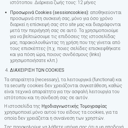
ιστότοπου. Διάρκεια ζωής τους: 12 μήνες
Προσωρινά
Cookies
(
session
cookies
):
αποθηκεύονται
προσωρινά στη συσκευή σας, μόνο για όσο χρόνο
διαρκεί η επίσκεψή σας στο site μας και διαγράφονται
μετά την περιήγησή σας σε αυτό. Τα χρησιμοποιούμε
για να βελτιώσουμε τις επιδόσεις της ιστοσελίδας
μας, παρακολουθώντας τη χρήση που της γίνεται από
τους επισκέπτες (π.χ. ποιες σελίδες επισκεφθήκατε
και για πόση ώρα, ποιους συνδέσμους (links)
χρησιμοποιήσατε κλπ.)
ΔΙΑΧΕΙΡΙΣΗ ΤΩΝ COOKIES
Τα απαραίτητα (necessary), τα λειτουργικά (functional) και
τα security cookies δεν χρειάζονται συγκατάθεση, καθώς
είναι τεχνικά απαραίτητα για την ασφαλή λειτουργία του
ιστότοπου και τη σύνδεσή σας σε αυτόν.
Η ιστοσελίδα της
Ηχοδιαγνωστικής Τομογραφίας
χρησιμοποιεί μόνο αυτού του είδους τα cookies, για τα
οποία δεν χρειάζεται η συναίνεση των χρηστών.
Σας παρακαλούμε να λάβετε υπόψη σας ότι η μη αποδοχή