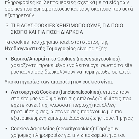
πληροφορίες και λεπτομέρειες σχετικά με τα είδη των
cookies που χρησιμοποιούμε και τους σκοπούς που αυτά
εξυπηρετούν.
ΤΙ ΕΙΔΟΥΣ
COOKIES
ΧΡΗΣΙΜΟΠΟΙΟΥΜΕ, ΓΙΑ ΠΟΙΟ
ΣΚΟΠΟ ΚΑΙ ΓΙΑ ΠΟΣΗ ΔΙΑΡΚΕΙΑ
Τα cookies που χρησιμοποιεί ο ιστότοπος της
Ηχοδιαγνωστικής Τομογραφίας
είναι τα εξής:
Βασικά/Απαραίτητα
Cookies
(
necessary
cookies
)
:
χρειάζονται προκειμένου να λειτουργεί σωστά το site
μας και να σας διευκολύνουν να περιηγείσθε σε αυτό.
Υποκατηγορίες των απαραίτητων
cookies
είναι:
Λειτουργικά Cookies (functionalcookies)
: επιτρέπουν
στο site μας να θυμούνται τις επιλογές/ρυθμίσεις που
έχετε κάνει (π.χ. γλώσσα ή περιοχή) και άλλες
προτιμήσεις σας, ώστε να σας παρέχουμε μια πιο
εξατομικευμένη εμπειρία. Διάρκεια ζωής τους: 1 μήνας
Cookies Ασφαλείας (securitycookies)
: Παρέχουν
χρήσιμες πληροφορίες για την επισκεψιμότητα του