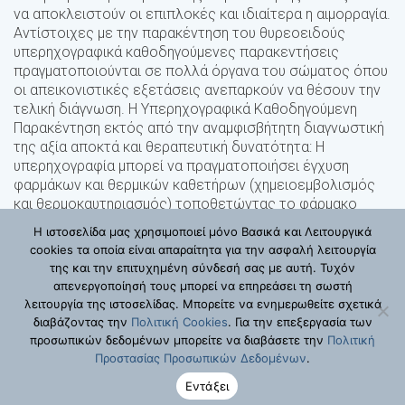
να αποκλειστούν οι επιπλοκές και ιδιαίτερα η αιμορραγία.
Αντίστοιχες με την παρακέντηση του θυρεοειδούς
υπερηχογραφικά καθοδηγούμενες παρακεντήσεις
πραγματοποιούνται σε πολλά όργανα του σώματος όπου
οι απεικονιστικές εξετάσεις ανεπαρκούν να θέσουν την
τελική διάγνωση. Η Υπερηχογραφικά Καθοδηγούμενη
Παρακέντηση εκτός από την αναμφισβήτητη διαγνωστική
της αξία αποκτά και θεραπευτική δυνατότητα: Η
υπερηχογραφία μπορεί να πραγματοποιήσει έγχυση
φαρμάκων και θερμικών καθετήρων (χημειοεμβολισμός
Λ. Κηφισίας 317, 145 61 Κηφισιά / Τηλ.: 210 62 05 129
και θερμοκαυτηριασμός) τοποθετώντας το φάρμακο
-130 / Fax: 210 62 05 119
κατευθείαν στον παθολογικό ιστό προκαλώντας τοπικά
Η ιστοσελίδα μας χρησιμοποιεί μόνο Βασικά και Λειτουργικά
την βλάβη που απαιτείται για την θεραπευτική
© Copyright 2020 - 2026 | Ηχοδιαγνωστική Τομογραφία | All
cookies τα οποία είναι απαραίτητα για την ασφαλή λειτουργία
αποκατάσταση. Περισσότερες πληροφορίες για την
Rights Reserved
της και την επιτυχημένη σύνδεσή σας με αυτή. Τυχόν
Θεραπευτική Υπερηχογραφία μπορείτε να βρείτε στο
απενεργοποίησή τους μπορεί να επηρεάσει τη σωστή
αντίστοιχο κεφάλαιο αυτού του Ιστότοπου.
λειτουργία της ιστοσελίδας. Μπορείτε να ενημερωθείτε σχετικά
διαβάζοντας την
Πολιτική Cookies
. Για την επεξεργασία των
|
Πολιτική Cookies
προσωπικών δεδομένων μπορείτε να διαβάσετε την
Πολιτική
| Πολιτική
Πολιτική προστασίας προσωπικών δεδομένων
Προστασίας Προσωπικών Δεδομένων
.
CCTV
COVID-19 Επισκευτείτε μας σε συνθήκες απόλυτης ασφάλειας
Εντάξει