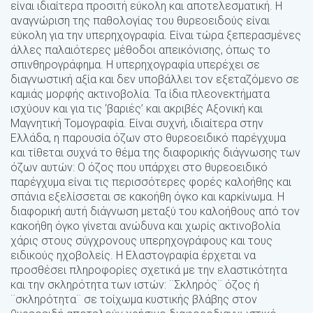
είναι ιδιαίτερα προσιτή εύκολη και αποτελεσματική. Η
αναγνώριση της παθολογίας του θυρεοειδούς είναι
εύκολη για την υπερηχογραφία. Είναι τώρα ξεπερασμένες
άλλες παλαιότερες μέθοδοι απεικόνισης, όπως το
σπινθηρογράφημα. Η υπερηχογραφία υπερέχει σε
διαγνωστική αξία και δεν υποβάλλει τον εξεταζόμενο σε
καμιάς μορφής ακτινοβολία. Τα ίδια πλεονεκτήματα
ισχύουν και για τις ‘βαριές’ και ακριβές Αξονική και
Μαγνητική Τομογραφία. Είναι συχνή, ιδιαίτερα στην
Ελλάδα, η παρουσία όζων στο θυρεοειδικό παρέγχυμα
και τίθεται συχνά το θέμα της διαφορικής διάγνωσης των
όζων αυτών: Ο όζος που υπάρχει στο θυρεοειδικό
παρέγχυμα είναι τις περισσότερες φορές καλοήθης και
σπάνια εξελίσσεται σε κακοήθη όγκο και καρκίνωμα. Η
διαφορική αυτή διάγνωση μεταξύ του καλοήθους από τον
κακοήθη όγκο γίνεται ανώδυνα και χωρίς ακτινοβολία
χάρις στους σύγχρονους υπερηχογράφους και τους
ειδικούς ηχοβολείς. Η Ελαστογραφία έρχεται να
προσθέσει πληροφορίες σχετικά με την ελαστικότητα
και την σκληρότητα των ιστών: ¨Σκληρός¨ όζος ή
¨σκληρότητα¨ σε τοίχωμα κυστικής βλάβης στον