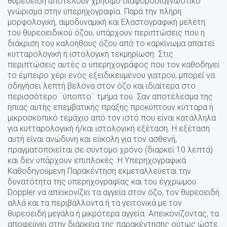
θυρεοειδή αποτελούν χρήσιμο διαφοροδιαγνωστικό
γνώρισμα στην υπερηχογραφία. Παρά την πλήρη
μορφολογική, αιμοδυναμική και Ελαστογραφική μελέτη
του θυρεοειδικού όζου, υπάρχουν περιπτώσεις που η
διάκριση του καλοήθους όζου από το καρκίνωμα απαιτεί
κυτταρολογική ή ιστολογική τεκμηρίωση. Στις
περιπτώσεις αυτές ο υπερηχογράφος που τον καθοδηγεί
το έμπειρο χέρι ενός εξειδικευμένου γιατρού, μπορεί να
οδηγήσει λεπτή βελόνα στον όζο και ιδιαίτερα στο
περισσότερο ¨ύποπτο¨ τμήμα του. Σαν αποτέλεσμα της
ήπιας αυτής επεμβατικής πράξης προκύπτουν κύτταρα ή
μικροσκοπικό τεμάχιο από τον ιστό που είναι κατάλληλα
για κυτταρολογική ή/και ιστολογική εξέταση. Η εξέταση
αυτή είναι ανώδυνη και εύκολη για τον ασθενή,
πραγματοποιείται σε σύντομο χρόνο (διαρκεί 10 λεπτά)
και δεν υπάρχουν επιπλοκές. Η Υπερηχογραφικά
Καθοδηγούμενη Παρακέντηση εκμεταλλεύεται την
δυνατότητα της υπερηχογραφίας και του έγχρωμου
Doppler να απεικονίζει τα αγγεία στον όζο, τον θυρεοειδή
αλλά και τα περιβάλλοντα ή τα γειτονικά με τον
θυρεοειδή μεγάλα ή μικρότερα αγγεία. Απεικονίζοντας, τα
αποφεύγει στην διάρκεια της παρακέντησης ούτως ώστε